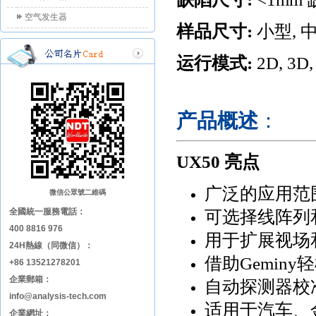
空气发生器
样品尺寸
:
小型
,
运行模式
:
2D, 3D,
产品概述
：
UX50
亮点
广泛的应用范
微信公眾號二維碼
全國統一服務電話：
可选择线阵列
400 8816 976
用于扩展视场
24H熱線（同微信）：
借助
Geminy
轻
+86 13521278201
企業郵箱：
自动探测器校
info@analysis-tech.com
适用于汽车、
企業網址：