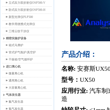
立式应力双折射仪OSP500-V
卧式应力双折射仪OSP500-H
新型光弹仪PLP500
教学用便携式光弹仪
三维云纹干涉仪
精密实验炉设备
箱式马弗炉
产品介绍：
管式炉气氛炉/真空炉
干燥箱/空气循环炉
进口离心机
名称
:
安赛斯
UX5
微量离心机
型号：
UX50
通用离心机
大容量离心机
应用行业
:
汽车制
气体发生器
造
氮气发生器
缺陷尺寸
:
<1mm
氢气发生器