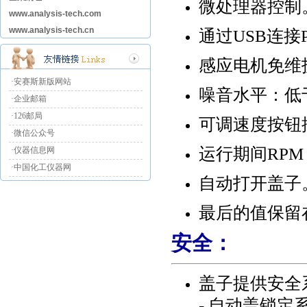
微处理器控制
www.analysis-tech.com
www.analysis-tech.cn
通过
USB
连接
感应电机免维
·安赛斯新版网站
噪音水平：低
·企业邮箱
·126邮局
可调速度按钮
·微信公众号
运行期间
RPM 
·仪器信息网
·中国化工仪器网
自动打开盖子
最后的值保留
安全：
盖子提供安全
-
自动盖锁定