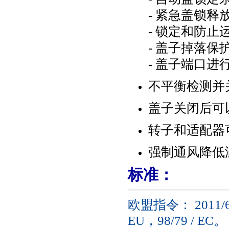
-
紧急盖锁释
-
锁定和防止
-
盖子掉落保
-
盖子端口进
不平衡检测并
盖子关闭后可
转子和适配器
强制通风降低
标准：
欧盟指令：
2011/6
EU
，
98/79 / EC
。