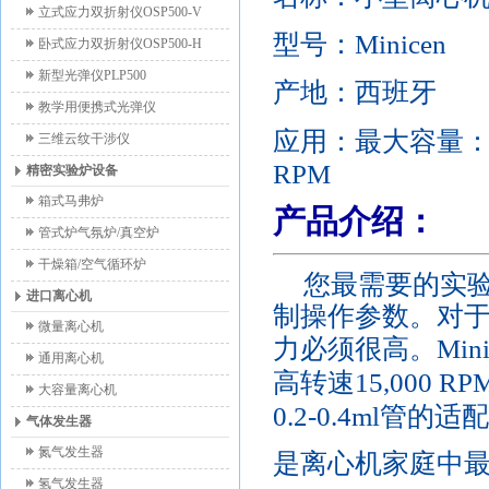
立式应力双折射仪OSP500-V
型号：
Minicen
卧式应力双折射仪OSP500-H
新型光弹仪PLP500
产地：西班牙
教学用便携式光弹仪
应用：
最大容量
三维云纹干涉仪
RPM
精密实验炉设备
箱式马弗炉
产品介绍：
管式炉气氛炉/真空炉
干燥箱/空气循环炉
您最需要的实
进口离心机
制操作参数。对
微量离心机
力必须很高。
Mini
通用离心机
高转速
15,000 RP
大容量离心机
0.2-0.4ml
管的适配
气体发生器
氮气发生器
是离心机家庭中
氢气发生器